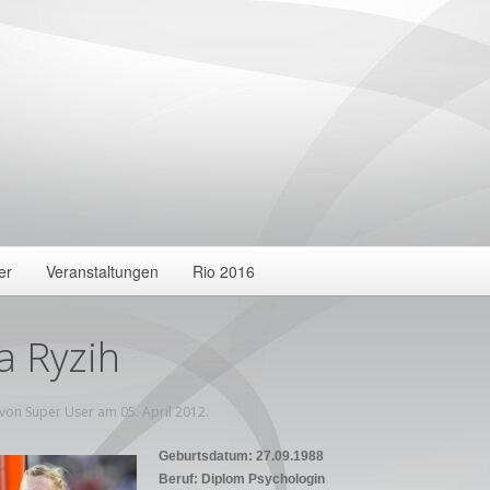
er
Veranstaltungen
Rio 2016
a Ryzih
 von Super User am
05. April 2012
.
Geburtsdatum: 27.09.1988
Beruf: Diplom Psychologin