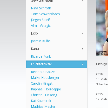
Gewichtheben
Nina Schroth
Tom Schwarzbach
Jürgen Spieß
Almir Velagic
Judo
Jasmin Külbs
Kanu
Ricarda Funk
Leichtathletik
Erfolge
Reinhold Bötzel
2016
Maike Hausberger
10. Platz
Carolin Hingst
Silber b
Raphael Holzdeppe
Christin Hussong
2015
12. Platz
Kai Kazmirek
Mathias Mester