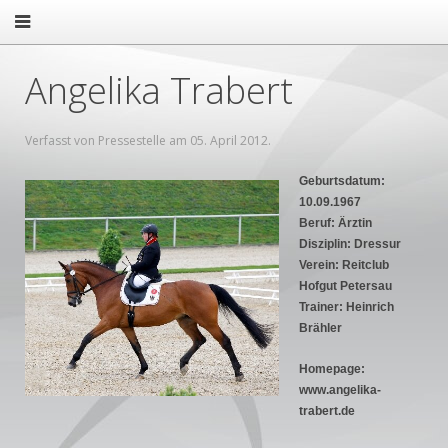
Angelika Trabert
Verfasst von Pressestelle am
05. April 2012
.
Geburtsdatum:
10.09.1967
Beruf: Ärztin
Disziplin: Dressur
Verein: Reitclub
Hofgut Petersau
Trainer: Heinrich
Brähler
Homepage:
www.angelika-
trabert.de