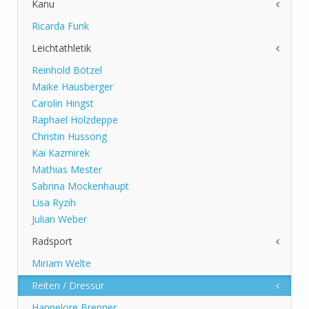
Kanu
Ricarda Funk
Leichtathletik
Reinhold Bötzel
Maike Hausberger
Carolin Hingst
Raphael Holzdeppe
Christin Hussong
Kai Kazmirek
Mathias Mester
Sabrina Mockenhaupt
Lisa Ryzih
Julian Weber
Radsport
Miriam Welte
Reiten / Dressur
Hannelore Brenner